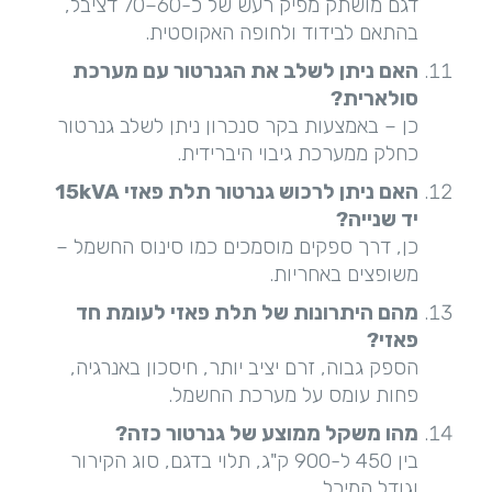
דגם מושתק מפיק רעש של כ-60–70 דציבל,
בהתאם לבידוד ולחופה האקוסטית.
האם ניתן לשלב את הגנרטור עם מערכת
סולארית
?
כן – באמצעות בקר סנכרון ניתן לשלב גנרטור
כחלק ממערכת גיבוי היברידית.
האם ניתן לרכוש גנרטור תלת פאזי 15
kVA
יד שנייה
?
כן, דרך ספקים מוסמכים כמו סינוס החשמל –
משופצים באחריות.
מהם היתרונות של תלת פאזי לעומת חד
פאזי
?
הספק גבוה, זרם יציב יותר, חיסכון באנרגיה,
פחות עומס על מערכת החשמל.
מהו משקל ממוצע של גנרטור כזה
?
בין 450 ל-900 ק"ג, תלוי בדגם, סוג הקירור
וגודל המיכל.