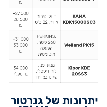
₪
27,000–
KAMA
דיזל, קירור
28,500
KDK15000SC3
אוויר, 22 כ"ס
₪
PERKINS,
31,000–
260 ליטר,
33,000
Welland PK15
הפעלה
₪
אוטומטית
מנוע יפני,
34,000
Kipor KDE
לוח דיגיטלי,
20SS3
₪ ומעלה
שקט במיוחד
יתרונות של גנרטור