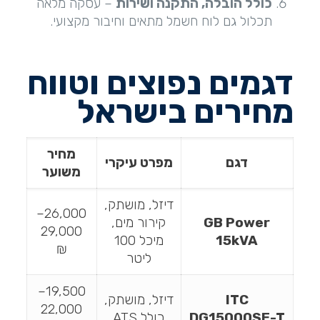
כולל הובלה, התקנה ושירות
– עסקה מלאה
תכלול גם לוח חשמל מתאים וחיבור מקצועי.
דגמים נפוצים וטווח
מחירים בישראל
מחיר
דגם
מפרט עיקרי
משוער
דיזל, מושתק,
26,000–
GB Power
קירור מים,
29,000
15kVA
מיכל 100
₪
ליטר
19,500–
ITC
דיזל, מושתק,
22,000
DG15000SE-T
כולל ATS